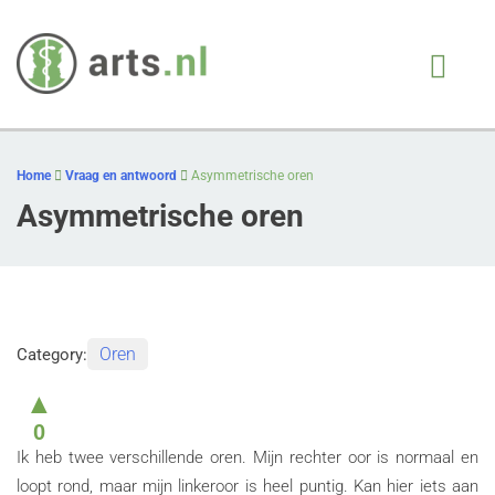
Arts.nl
iedere patient, juiste
behandeling, op juiste
Skip
moment
to
Home
Vraag en antwoord
Asymmetrische oren
content
Asymmetrische oren
Oren
Category:
▲
0
Ik heb twee verschillende oren. Mijn rechter oor is normaal en
loopt rond, maar mijn linkeroor is heel puntig. Kan hier iets aan