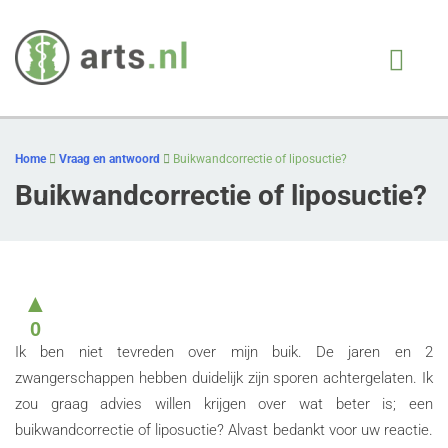
Arts.nl
iedere patient, juiste
behandeling, op juiste
Skip
moment
to
Home
Vraag en antwoord
Buikwandcorrectie of liposuctie?
content
Buikwandcorrectie of liposuctie?
▲
0
Ik ben niet tevreden over mijn buik. De jaren en 2
zwangerschappen hebben duidelijk zijn sporen achtergelaten. Ik
zou graag advies willen krijgen over wat beter is; een
buikwandcorrectie of liposuctie? Alvast bedankt voor uw reactie.