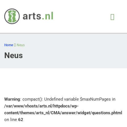
Arts.nl
iedere patient, juiste
behandeling, op juiste
Skip
moment
to
Home
Neus
content
Neus
Warning
: compact(): Undefined variable $maxNumPages in
/var/www/vhosts/arts.nl/httpdocs/wp-
content/themes/arts_nl/CMA/answer/widget/questions.phtml
on line
62