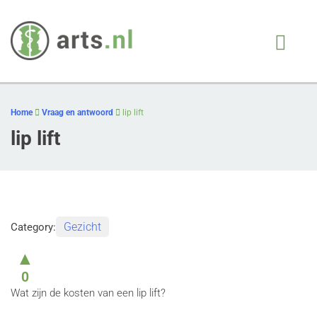
Arts.nl
iedere patient, juiste
behandeling, op juiste
Skip
moment
to
Home
Vraag en antwoord
lip lift
content
lip lift
Gezicht
Category:
▲
0
Wat zijn de kosten van een lip lift?