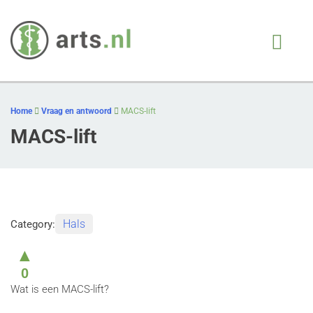
Arts.nl
iedere patient, juiste
behandeling, op juiste
Skip
moment
to
Home
Vraag en antwoord
MACS-lift
content
MACS-lift
Hals
Category:
▲
0
Wat is een MACS-lift?