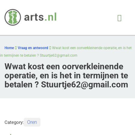
Arts.nl
iedere patient, juiste
behandeling, op juiste
Skip
moment
to
Home
Vraag en antwoord
Wwat kost een oorverkleinende operatie, en is het
content
in termijnen te betalen ?
Stuurtje62@gmail.com
Wwat kost een oorverkleinende
operatie, en is het in termijnen te
betalen ?
Stuurtje62@gmail.com
Oren
Category: