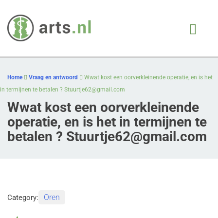
Arts.nl
iedere patient, juiste
behandeling, op juiste
Skip
moment
to
Home
Vraag en antwoord
Wwat kost een oorverkleinende operatie, en is het
content
in termijnen te betalen ?
Stuurtje62@gmail.com
Wwat kost een oorverkleinende
operatie, en is het in termijnen te
betalen ?
Stuurtje62@gmail.com
Oren
Category: