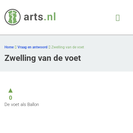
Arts.nl
iedere patient, juiste
behandeling, op juiste
Skip
moment
to
Home
Vraag en antwoord
Zwelling van de voet
content
Zwelling van de voet
▲
0
De voet als Ballon