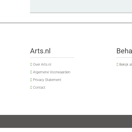
Arts.nl
Beha
Over Arts.nl
Bekijk a
Algemene Voorwaarden
Privacy Statement
Contact