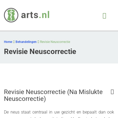
Arts.nl
iedere patient, juiste
behandeling, op juiste
Skip
moment
to
Home
Behandelingen
Revisie Neuscorrectie
content
Revisie Neuscorrectie
Revisie Neuscorrectie (Na Mislukte
Neuscorrectie)
De neus staat centraal in uw gezicht en bepaalt dan ook