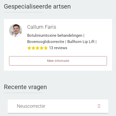
Gespecialiseerde artsen
Callum Faris
Botuliniumtoxine behandelingen
|
Bovenooglidcorrectie
|
Bullhorn Lip Lift
|
Facelift
|
Kincorrectie
13 reviews
|
Lipofilling Gezicht
|
Littekencorrectie
|
Midface Lift
|
Neuscorrectie
|
Onderooglidcorrectie
|
Meer informatie
Oorcorrectie
|
Oorverkleining
|
Revisie
Neuscorrectie
Recente vragen
Neuscorrectie