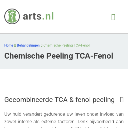
Arts.nl
iedere patient, juiste
behandeling, op juiste
Skip
moment
to
Home
Behandelingen
Chemische Peeling TCA-Fenol
content
Chemische Peeling TCA-Fenol
Gecombineerde TCA & fenol peeling
Uw huid verandert gedurende uw leven onder invloed van
zowel interne als externe factoren. Denk bijvoorbeeld aan