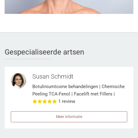
Gespecialiseerde artsen
Susan Schmidt
Botuliniumtoxine behandelingen
|
Chemische
Peeling TCA-Fenol
|
Facelift met Fillers
|
Fenol Peeling
1 review
|
Gezicht Fillers
|
Lipofilling
Gezicht
|
Littekencorrectie
|
Neuscorrectie
met Fillers
|
Radiesse
|
TCA Peeling
Meer informatie