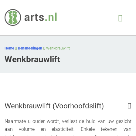
Arts.nl
iedere patient, juiste
behandeling, op juiste
Skip
moment
to
Home
Behandelingen
Wenkbrauwlift
content
Wenkbrauwlift
Wenkbrauwlift (Voorhoofdslift)
Naarmate u ouder wordt, verliest de huid van uw gezicht
aan volume en elasticiteit. Enkele tekenen van